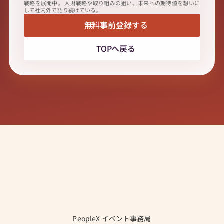
戦略を展開中。 人財戦略や取り組みの狙い、未来への期待値を想いに
して社内外で語り続けている。
無料事前登録する
TOPへ戻る
C
O
N
T
A
C
T
お問い合わせ先
PeopleX イベント事務局