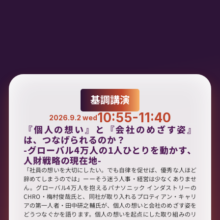
来場者限定特典
開催概要
アクセス
基調講演
協賛検討企業様はこちら
10:55-11:40
2026.9.2 wed
『個人の想い』と『会社のめざす姿』
は、つなげられるのか？

-グローバル4万人の1人ひとりを動かす、
人財戦略の現在地-
「社員の想いを大切にしたい。でも自律を促せば、優秀な人ほど
辞めてしまうのでは」ーーそう迷う人事・経営は少なくありませ
ん。グローバル4万人を抱えるパナソニック インダストリーの
CHRO・梅村俊哉氏と、同社が取り入れるプロティアン・キャリ
アの第一人者・田中研之輔氏が、個人の想いと会社のめざす姿を
どうつなぐかを語ります。個人の想いを起点にした取り組みのリ