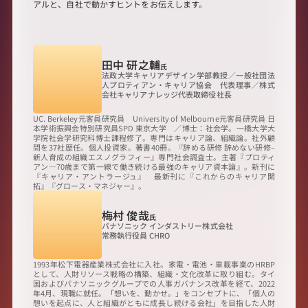
アルと、自社で動かすヒントをお伝えします。
SPEAKER
登壇者
田中 研之輔
氏
法政大学キャリアデザイン学部教授／一般社団法
人プロティアン・キャリア協会　代表理事／株式
会社キャリアナレッジ代表取締役社長
UC. Berkeley元客員研究員　University of Melbourne元客員研究員 日
本学術振興会特別研究員SPD 東京大学　／博士：社会学。一橋大学大
学院社会学研究科博士課程修了。専門はキャリア論、組織論。社外顧
問を37社歴任。個人投資家。著書40冊。『辞める研修 辞めない研修–
新人育成の組織エスノグラフィー』専門社会調査士。主著『プロティ
アン―70歳まで第一線で働き続ける最強のキャリア資本論』。新刊に
『キャリア・アントラージュ』　最新刊に『これからのキャリア開
拓』『グロース・マネジャー』。
梅村 俊哉
氏
パナソニック インダストリー株式会社

常務執行役員 CHRO
1993年松下電器産業株式会社に入社。家電・電池・車載事業のHRBP
として、人財リソース戦略の構築、組織・文化改革に取り組む。タイ
国およびパナソニックグループでの人事ガバナンス改革を経て、2022
年4月、現職に就任。「想いを、動かせ。」をコンセプトに、「個人の
想いを起点に、人と組織がともに成長し続ける会社」を目指した人財