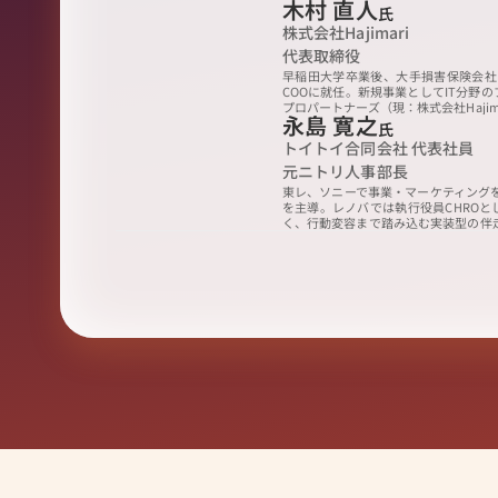
木村 直人
氏
株式会社Hajimari

代表取締役
早稲⽥⼤学卒業後、⼤⼿損害保険会社
COOに就任。新規事業としてIT分野
プロパートナーズ（現：株式会社Hajim
永島 寛之
氏
トイトイ合同会社 代表社員

元ニトリ人事部長
東レ、ソニーで事業・マーケティング
を主導。レノバでは執行役員CHRO
く、行動変容まで踏み込む実装型の伴