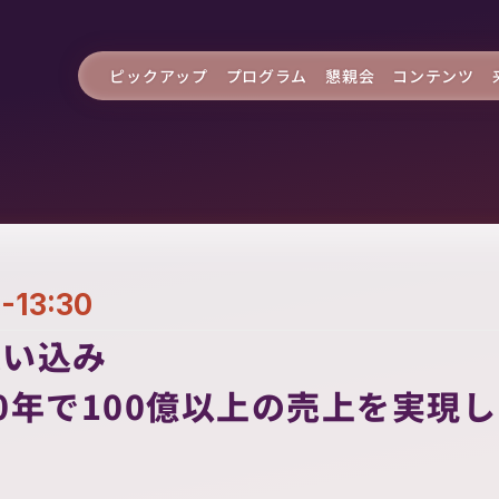
ピックアップ
プログラム
懇親会
コンテンツ
-13:30
い込み

0年で100億以上の売上を実現