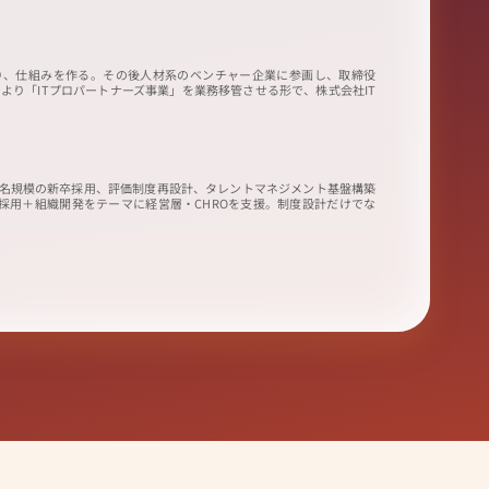
わり、仕組みを作る。その後人材系のベンチャー企業に参画し、取締役
⽉より「ITプロパートナーズ事業」を業務移管させる形で、株式会社IT
0名規模の新卒採用、評価制度再設計、タレントマネジメント基盤構築
採用＋組織開発をテーマに経営層・CHROを支援。制度設計だけでな