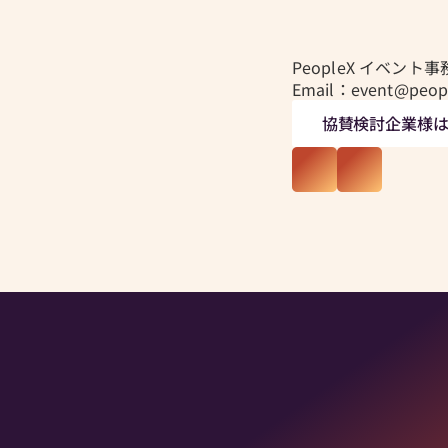
PeopleX イベント
C
O
N
T
A
C
T
Email：event@peopl
お問い合わせ先
協賛検討企業様