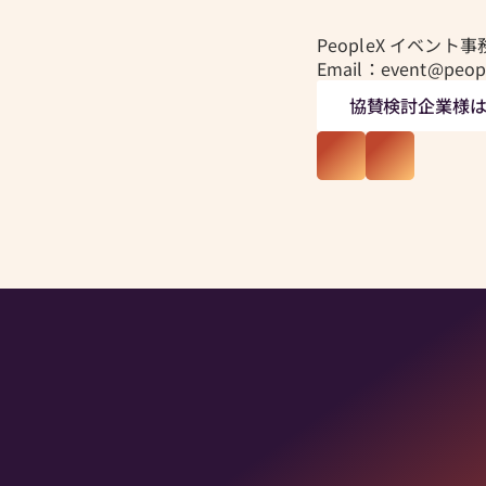
PeopleX イベント
C
O
N
T
A
C
T
Email：event@peopl
お問い合わせ先
協賛検討企業様