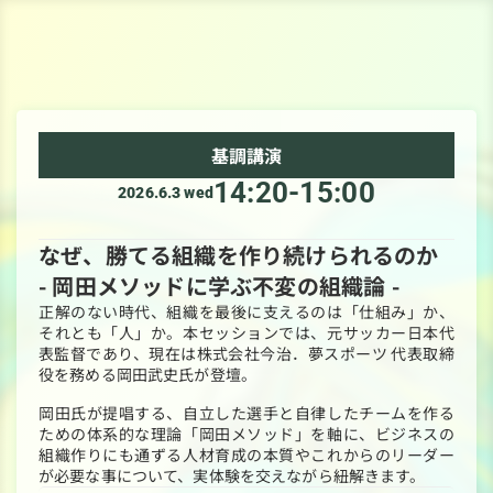
協賛検討企業様はこちら
基調講演
14:20-15:00
2026.6.3 wed
なぜ、勝てる組織を作り続けられるのか

- 岡田メソッドに学ぶ不変の組織論 -
正解のない時代、組織を最後に支えるのは「仕組み」か、
それとも「人」か。本セッションでは、元サッカー日本代
表監督であり、現在は株式会社今治．夢スポーツ 代表取締
役を務める岡田武史氏が登壇。
岡田氏が提唱する、自立した選手と自律したチームを作る
ための体系的な理論「岡田メソッド」を軸に、ビジネスの
組織作りにも通ずる人材育成の本質やこれからのリーダー
が必要な事について、実体験を交えながら紐解きます。