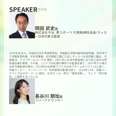
SPEAKER
登壇者
岡田 武史
氏
株式会社今治. 夢スポーツ 代表取締役会長/サッカ
ー日本代表元監督
1956年生まれ。大阪府立天王寺高等学校、早稲田大学政治経済学部卒業。同大学で
ア式蹴球部所属。大学卒業後、古河電気工業に入社しサッカー日本代表に選出。 引
退後は、クラブチームコーチを 務め、1997年に日本代表監督となり史上初のＷ杯
本選出場を実現。その後、Ｊリーグの札幌や横浜での監督を経て、2007年から再び
日本代表監督を務め、2010年のＷ杯南アフリカ大会でチームをベスト16に導く。
中国サッカー・スーパーリーグ、杭州緑城の監督を経て、2014年11月、四国リー
グＦＣ今治のオーナーに就任。日本サッカー界の「育成改革」、そして「地方創
生」に情熱を注いでいる。
長谷川 朋加
氏
フリーアナウンサー