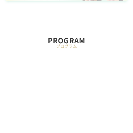
PROGRAM
プログラム
オープニング講演
10:00-10:30
PeopleX橘が語る、「AIを活用した採用・育成」の次
手
橘 大地
株式会社PeopleX

代表取締役CEO
セッション詳
特別講演
10:30-11:10
AI時代に求められる、挑戦を促す組織風土の作り方

〜鍵は従業員エンゲージメントにあり〜